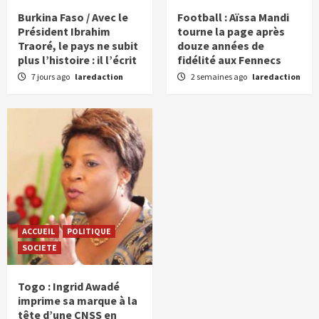
Burkina Faso / Avec le
Football : Aïssa Mandi
Président Ibrahim
tourne la page après
Traoré, le pays ne subit
douze années de
plus l’histoire : il l’écrit
fidélité aux Fennecs
7 jours ago
laredaction
2 semaines ago
laredaction
ACCUEIL
POLITIQUE
SOCIETE
Togo : Ingrid Awadé
imprime sa marque à la
tête d’une CNSS en