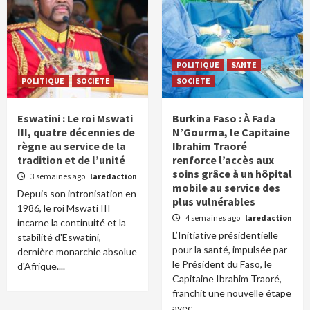
POLITIQUE
SANTE
POLITIQUE
SOCIETE
SOCIETE
Eswatini : Le roi Mswati
Burkina Faso : À Fada
III, quatre décennies de
N’Gourma, le Capitaine
règne au service de la
Ibrahim Traoré
tradition et de l’unité
renforce l’accès aux
soins grâce à un hôpital
3 semaines ago
laredaction
mobile au service des
Depuis son intronisation en
plus vulnérables
1986, le roi Mswati III
4 semaines ago
laredaction
incarne la continuité et la
L’Initiative présidentielle
stabilité d'Eswatini,
pour la santé, impulsée par
dernière monarchie absolue
le Président du Faso, le
d'Afrique....
Capitaine Ibrahim Traoré,
franchit une nouvelle étape
avec...