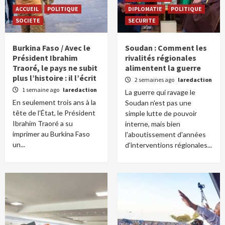
ACCUEIL
POLITIQUE
DIPLOMATIE
POLITIQUE
SOCIETE
SECURITE
Burkina Faso / Avec le
Soudan : Comment les
Président Ibrahim
rivalités régionales
Traoré, le pays ne subit
alimentent la guerre
plus l’histoire : il l’écrit
2 semaines ago
laredaction
1 semaine ago
laredaction
La guerre qui ravage le
En seulement trois ans à la
Soudan n'est pas une
tête de l’État, le Président
simple lutte de pouvoir
Ibrahim Traoré a su
interne, mais bien
imprimer au Burkina Faso
l'aboutissement d'années
un...
d'interventions régionales...