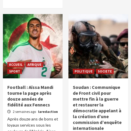
ACCUEIL
AFRIQUE
SPORT
POLITIQUE
SOCIETE
Football : Aïssa Mandi
Soudan : Communique
tourne la page après
de Front civil pour
douze années de
mettre fin à la guerre
fidélité aux Fennecs
et restaurer la
démocratie appelant à
2 semaines ago
laredaction
la création d’une
Après douze ans de bons et
commission d’enquête
loyaux services sous les
internationale