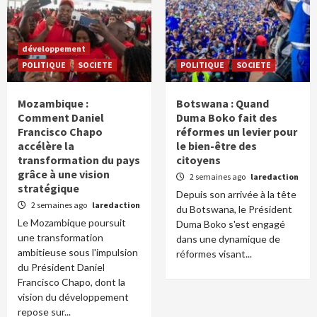
développement
POLITIQUE
SOCIETE
POLITIQUE
SOCIETE
Mozambique :
Botswana : Quand
Comment Daniel
Duma Boko fait des
Francisco Chapo
réformes un levier pour
accélère la
le bien-être des
transformation du pays
citoyens
grâce à une vision
2 semaines ago
laredaction
stratégique
Depuis son arrivée à la tête
2 semaines ago
laredaction
du Botswana, le Président
Le Mozambique poursuit
Duma Boko s'est engagé
une transformation
dans une dynamique de
ambitieuse sous l'impulsion
réformes visant...
du Président Daniel
Francisco Chapo, dont la
vision du développement
repose sur...