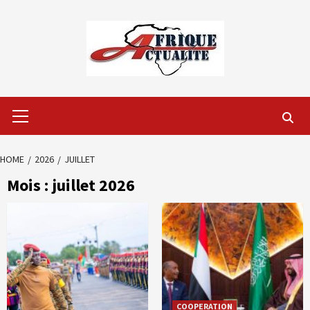
Skip
to
content
Primary
Menu
HOME
2026
JUILLET
Mois :
juillet 2026
COOPERATION