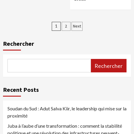
Pagination
1
2
Next
des
Rechercher
publications
Rechercher
Recent Posts
Soudan du Sud : Adut Salva Kiir, le leadership qui mise sur la
proximité
Juba à l’aube d’une transformation : comment la stabilité
politique et une révolution des infrastructures peuvent-