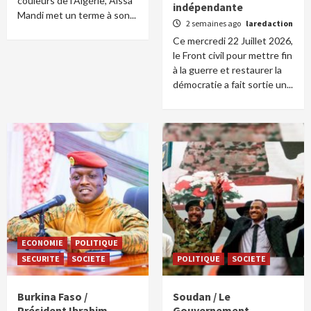
couleurs de l'Algérie, Aïssa
indépendante
Mandi met un terme à son...
2 semaines ago
laredaction
Ce mercredi 22 Juillet 2026,
le Front civil pour mettre fin
à la guerre et restaurer la
démocratie a fait sortie un...
ECONOMIE
POLITIQUE
SECURITE
SOCIETE
POLITIQUE
SOCIETE
Burkina Faso /
Soudan / Le
Président Ibrahim
Gouvernement