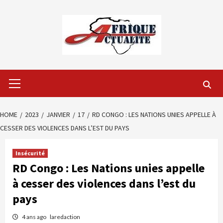
Skip
to
content
Primary
Menu
HOME
2023
JANVIER
17
RD CONGO : LES NATIONS UNIES APPELLE À
CESSER DES VIOLENCES DANS L’EST DU PAYS
Insécurité
RD Congo : Les Nations unies appelle
à cesser des violences dans l’est du
pays
4 ans ago
laredaction