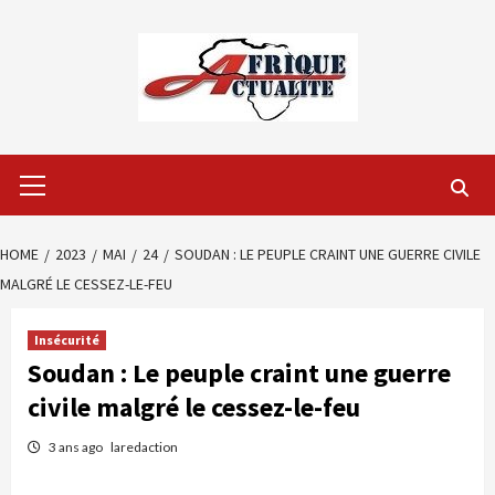
Skip
to
content
Primary
Menu
HOME
2023
MAI
24
SOUDAN : LE PEUPLE CRAINT UNE GUERRE CIVILE
MALGRÉ LE CESSEZ-LE-FEU
Insécurité
Soudan : Le peuple craint une guerre
civile malgré le cessez-le-feu
3 ans ago
laredaction