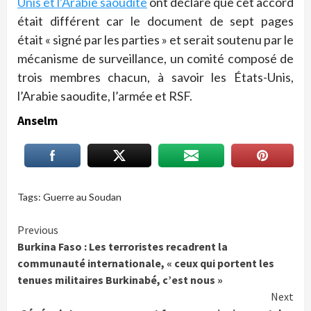
Unis et l’Arabie saoudite
ont déclaré que cet accord
était différent car le document de sept pages
était « signé par les parties » et serait soutenu par le
mécanisme de surveillance, un comité composé de
trois membres chacun, à savoir les États-Unis,
l’Arabie saoudite, l’armée et RSF.
Anselm
Tags:
Guerre au Soudan
Continue
Previous
Burkina Faso : Les terroristes recadrent la
Reading
communauté internationale, « ceux qui portent les
tenues militaires Burkinabé, c’est nous »
Next