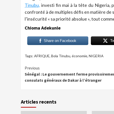
Tinubu,
investi fin mai à la tête du Nigeria,
confronté à de multiples défis en matière de s
l’insécurité « sa priorité absolue », tout com
Chioma Adekunle
Share on Facebook
T
Tags:
AFRIQUE
,
Bola Tinubu
,
économie
,
NIGERIA
Continue
Previous
Sénégal : Le gouvernement ferme provisoiremen
Reading
consulats généraux de Dakar à l’étranger
Articles recents