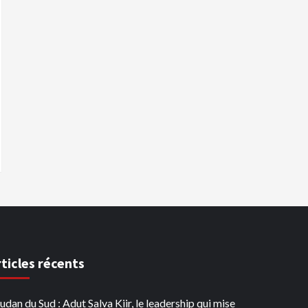
rticles récents
udan du Sud : Adut Salva Kiir, le leadership qui mise