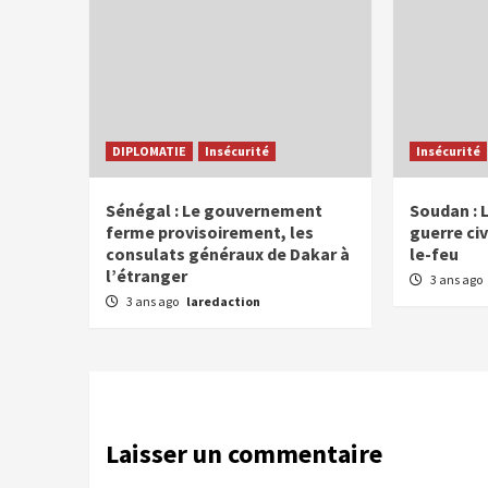
DIPLOMATIE
Insécurité
Insécurité
Sénégal : Le gouvernement
Soudan : 
ferme provisoirement, les
guerre civ
consulats généraux de Dakar à
le-feu
l’étranger
3 ans ago
3 ans ago
laredaction
Laisser un commentaire