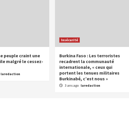
Insécurité
Le peuple craint une
Burkina Faso : Les terroristes
ile malgré le cessez-
recadrent la communauté
internationale, « ceux qui
portent les tenues militaires
laredaction
Burkinabé, c’est nous »
3 ans ago
laredaction