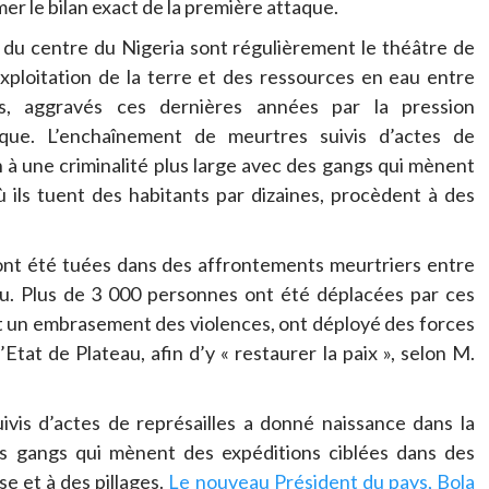
er le bilan exact de la première attaque.
 du centre du Nigeria sont régulièrement le théâtre de
exploitation de la terre et des ressources en eau entre
rs, aggravés ces dernières années par la pression
que. L’enchaînement de meurtres suivis d’actes de
n à une criminalité plus large avec des gangs qui mènent
ù ils tuent des habitants par dizaines, procèdent à des
 ont été tuées dans des affrontements meurtriers entre
. Plus de 3 000 personnes ont été déplacées par ces
ent un embrasement des violences, ont déployé des forces
’Etat de Plateau, afin d’y « restaurer la paix », selon M.
vis d’actes de représailles a donné naissance dans la
des gangs qui mènent des expéditions ciblées dans des
e et à des pillages.
Le nouveau Président du pays, Bola