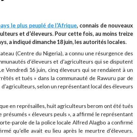
pays le plus peuplé de l’Afrique
, connais de nouveaux
teurs et d’éleveurs. Pour cette fois, au moins treize
s, a indiqué dimanche 18 juin, les autorités locales.
Plateau (Centre du Nigeria), a connu une résurgence des
mmunautés d’éleveurs et d’agriculteurs qui se disputent
 Le Vendredi 16 juin, cinq éleveurs qui se rendaient à un
arrêtés et tués » dans la communauté de Rawuru par de
’agriculteurs, selon un représentant local des éleveurs
que en représailles, huit agriculteurs berom ont été tués
résumés « éleveurs peuls », a affirmé le représentant
rte-parole de la police locale Alfred Alagbo a confirmé
firmé qu’elle avait eu lieu après le meurtre d’éleveurs.