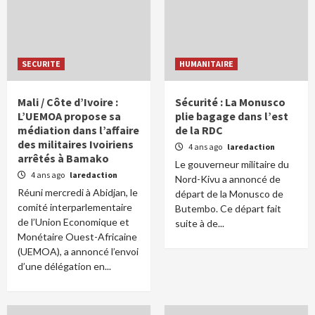
SECURITE
HUMANITAIRE
Mali / Côte d’Ivoire :
Sécurité : La Monusco
L’UEMOA propose sa
plie bagage dans l’est
médiation dans l’affaire
de la RDC
des militaires Ivoiriens
4 ans ago
laredaction
arrêtés à Bamako
Le gouverneur militaire du
4 ans ago
laredaction
Nord-Kivu a annoncé de
Réuni mercredi à Abidjan, le
départ de la Monusco de
comité interparlementaire
Butembo. Ce départ fait
de l’Union Economique et
suite à de...
Monétaire Ouest-Africaine
(UEMOA), a annoncé l’envoi
d’une délégation en...