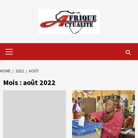
Skip
to
content
Primary
Menu
HOME
2022
AOÛT
Mois :
août 2022