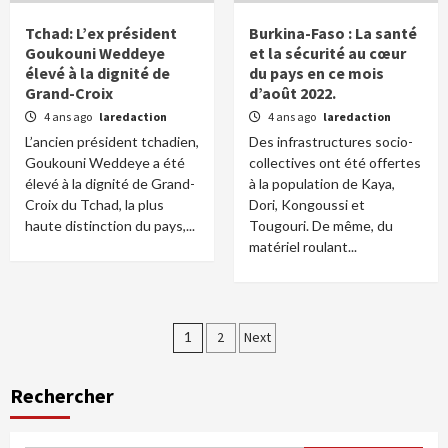
Tchad: L’ex président
Burkina-Faso : La santé
Goukouni Weddeye
et la sécurité au cœur
élevé à la dignité de
du pays en ce mois
Grand-Croix
d’août 2022.
4 ans ago
laredaction
4 ans ago
laredaction
L’ancien président tchadien,
Des infrastructures socio-
Goukouni Weddeye a été
collectives ont été offertes
élevé à la dignité de Grand-
à la population de Kaya,
Croix du Tchad, la plus
Dori, Kongoussi et
haute distinction du pays,...
Tougouri. De même, du
matériel roulant...
Pagination
1
2
Next
des
Rechercher
publications