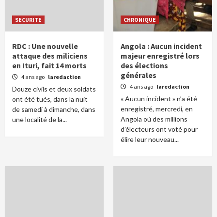
SECURITE
CHRONIQUE
RDC : Une nouvelle
Angola : Aucun incident
attaque des miliciens
majeur enregistré lors
en Ituri, fait 14 morts
des élections
générales
4 ans ago
laredaction
4 ans ago
laredaction
Douze civils et deux soldats
« Aucun incident » n’a été
ont été tués, dans la nuit
enregistré, mercredi, en
de samedi à dimanche, dans
Angola où des millions
une localité de la...
d’électeurs ont voté pour
élire leur nouveau...