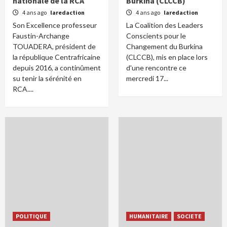
nationale de la RCA
Burkina (CLCCB)
4 ans ago
laredaction
4 ans ago
laredaction
Son Excellence professeur
La Coalition des Leaders
Faustin-Archange
Conscients pour le
TOUADERA, président de
Changement du Burkina
la république Centrafricaine
(CLCCB), mis en place lors
depuis 2016, a continûment
d'une rencontre ce
su tenir la sérénité en
mercredi 17...
RCA....
POLITIQUE
HUMANITAIRE
SOCIETE