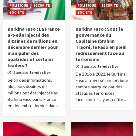
POLITIQUE
SECURITE
POLITIQUE
SECURITE
SOCIETE
SOCIETE
Burkina Faso : La France
Burkina Faso : Sous la
a-t-elle injecté des
gouvernance du
dizaines de millions en
Capitaine Ibrahim
décembre dernier pour
Traoré, le Faso en plein
manipuler des
redressement face au
apatrides et certains
terrorisme
leaders ?
2 ans ago
laredaction
2 ans ago
laredaction
De 2016 à 2022, le Burkina
Selon des informations,
Faso a traversé une période
plusieurs dizaines de
sombre marquée par des
millions ont été injectés au
attaques terroristes
Burkina Faso par la France
incessantes, ayant coûté...
en décembre dernier, dans...