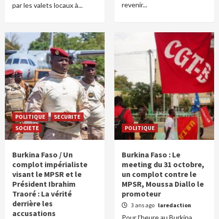
revenir...
par les valets locaux à...
POLITIQUE
SECURITE
SOCIETE
POLITIQUE
Burkina Faso / Un
Burkina Faso : Le
complot impérialiste
meeting du 31 octobre,
visant le MPSR et le
un complot contre le
Président Ibrahim
MPSR, Moussa Diallo le
Traoré : La vérité
promoteur
derrière les
3 ans ago
laredaction
accusations
Pour l’heure au Burkina