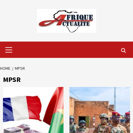
Skip
to
content
Primary
Menu
HOME
MPSR
MPSR