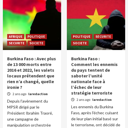
AFRIQUE
POLITIQUE
POLITIQUE
SECURITE
SECURITE
SOCIETE
SOCIETE
Burkina Faso : Avec plus
Burkina Faso :
de 13 000 morts entre
Comment les ennemis
2016 et 2022, les valets
du pays tentent de
locaux prétendent que
saboter l’unité
rien n’a changé, quelle
nationale face à
ironie ?
l’échec de leur
stratégie terroriste
2 ans ago
laredaction
2 ans ago
laredaction
Depuis l'avènement du
Les ennemis du Burkina
MPSR dirigé par le
Faso, après l'échec cuisant
Président Ibrahim Traoré,
de leur plan initial basé sur
une campagne de
le terrorisme, ont décidé de
manipulation orchestrée