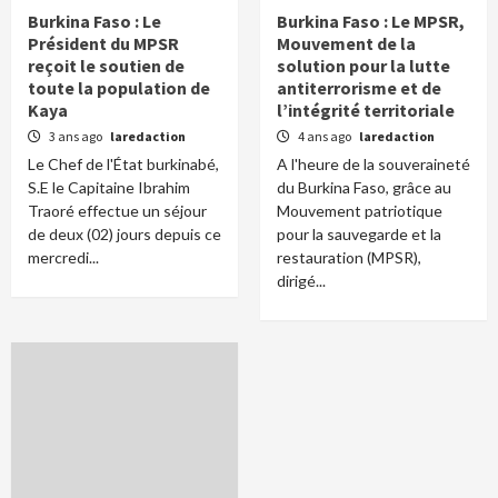
Burkina Faso : Le
Burkina Faso : Le MPSR,
Président du MPSR
Mouvement de la
reçoit le soutien de
solution pour la lutte
toute la population de
antiterrorisme et de
Kaya
l’intégrité territoriale
3 ans ago
laredaction
4 ans ago
laredaction
Le Chef de l'État burkinabé,
A l'heure de la souveraineté
S.E le Capitaine Ibrahim
du Burkina Faso, grâce au
Traoré effectue un séjour
Mouvement patriotique
de deux (02) jours depuis ce
pour la sauvegarde et la
mercredi...
restauration (MPSR),
dirigé...