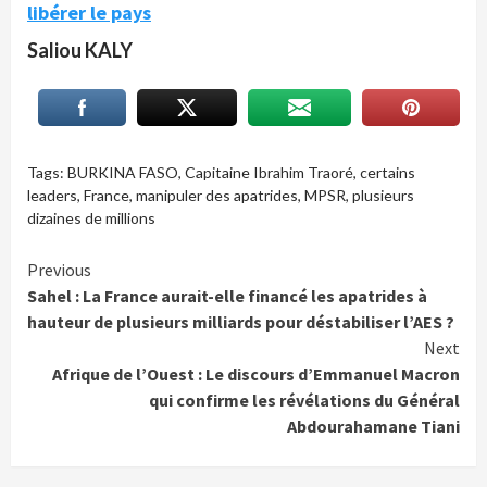
libérer le pays
Saliou KALY
Tags:
BURKINA FASO
,
Capitaine Ibrahim Traoré
,
certains
leaders
,
France
,
manipuler des apatrides
,
MPSR
,
plusieurs
dizaines de millions
Continue
Previous
Sahel : La France aurait-elle financé les apatrides à
Reading
hauteur de plusieurs milliards pour déstabiliser l’AES ?
Next
Afrique de l’Ouest : Le discours d’Emmanuel Macron
qui confirme les révélations du Général
Abdourahamane Tiani