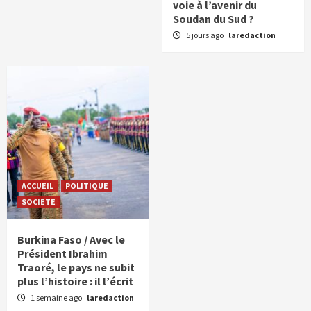
voie à l’avenir du
Soudan du Sud ?
5 jours ago
laredaction
ACCUEIL
POLITIQUE
SOCIETE
Burkina Faso / Avec le
Président Ibrahim
Traoré, le pays ne subit
plus l’histoire : il l’écrit
1 semaine ago
laredaction