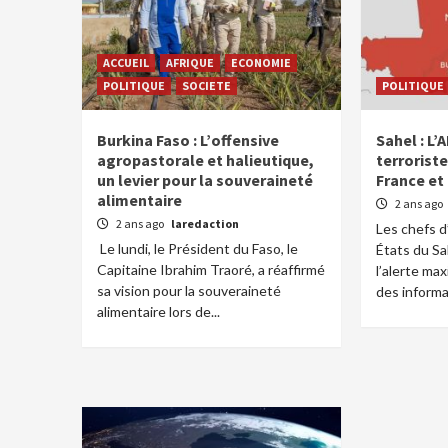
ACCUEIL
AFRIQUE
ECONOMIE
POLITIQUE
SOCIETE
POLITIQUE
Burkina Faso : L’offensive
Sahel : L
agropastorale et halieutique,
terrorist
un levier pour la souveraineté
France et 
alimentaire
2 ans ago
2 ans ago
laredaction
Les chefs d’
Le lundi, le Président du Faso, le
États du Sa
Capitaine Ibrahim Traoré, a réaffirmé
l’alerte ma
sa vision pour la souveraineté
des informa
alimentaire lors de...