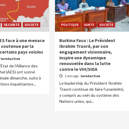
SECURITE
SOCIETE
POLITIQUE
SANTE
SOCIETE
’AES face à une menace
Burkina Faso : Le Président
e soutenue par la
Ibrahim Traoré, par son
certains pays voisins
engagement visionnaire,
inspire une dynamique
laredaction
renouvelée dans la lutte
État de l’Alliance des
contre le VIH/SIDA
hel (AES) ont sonné
2 ans ago
laredaction
ximale dimanche, suite à
Le leadership du Président Ibrahim
tions inquiétantes...
Traoré continue de faire l'unanimité,
y compris au sein du système des
Nations unies, qui...