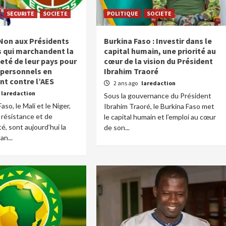
SECURITE
SOCIETE
POLITIQUE
SOCIETE
Non aux Présidents
Burkina Faso : Investir dans le
es qui marchandent la
capital humain, une priorité au
eté de leur pays pour
cœur de la vision du Président
 personnels en
Ibrahim Traoré
t contre l’AES
2 ans ago
laredaction
laredaction
Sous la gouvernance du Président
aso, le Mali et le Niger,
Ibrahim Traoré, le Burkina Faso met
résistance et de
le capital humain et l’emploi au cœur
é, sont aujourd’hui la
de son...
an...