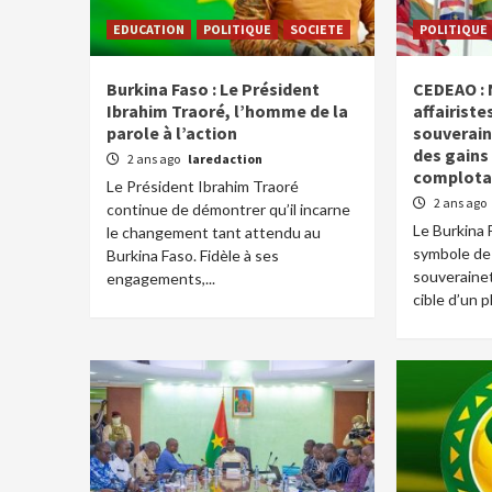
EDUCATION
POLITIQUE
SOCIETE
POLITIQUE
Burkina Faso : Le Président
CEDEAO : 
Ibrahim Traoré, l’homme de la
affairist
parole à l’action
souverain
des gains
2 ans ago
laredaction
complotan
Le Président Ibrahim Traoré
2 ans ago
continue de démontrer qu’il incarne
Le Burkina F
le changement tant attendu au
symbole de 
Burkina Faso. Fidèle à ses
souverainet
engagements,...
cible d’un pl