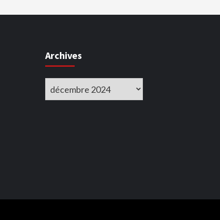
d
p
Archives
Archives