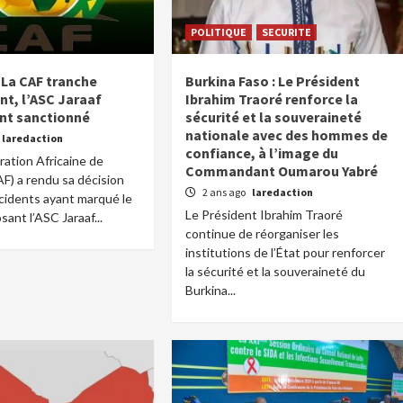
POLITIQUE
SECURITE
 La CAF tranche
Burkina Faso : Le Président
t, l’ASC Jaraaf
Ibrahim Traoré renforce la
nt sanctionné
sécurité et la souveraineté
nationale avec des hommes de
laredaction
confiance, à l’image du
ation Africaine de
Commandant Oumarou Yabré
AF) a rendu sa décision
2 ans ago
laredaction
ncidents ayant marqué le
Le Président Ibrahim Traoré
ant l’ASC Jaraaf...
continue de réorganiser les
institutions de l’État pour renforcer
la sécurité et la souveraineté du
Burkina...