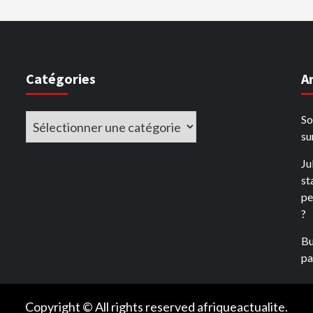
es
ublications
Catégories
A
Catégories
So
su
Ju
st
pe
?
Bu
pay
Copyright © All rights reserved afriqueactualite.