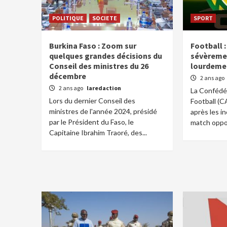
POLITIQUE
SOCIETE
SPORT
Burkina Faso : Zoom sur
Football :
quelques grandes décisions du
sévèremen
Conseil des ministres du 26
lourdeme
décembre
2 ans ago
2 ans ago
laredaction
La Confédér
Lors du dernier Conseil des
Football (C
ministres de l'année 2024, présidé
après les i
par le Président du Faso, le
match oppos
Capitaine Ibrahim Traoré, des...