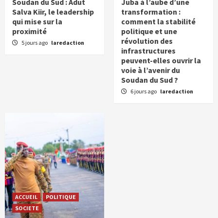
Soudan du Sud : Adut
Juba à l’aube d’une
Salva Kiir, le leadership
transformation :
qui mise sur la
comment la stabilité
proximité
politique et une
révolution des
5 jours ago
laredaction
infrastructures
peuvent-elles ouvrir la
voie à l’avenir du
Soudan du Sud ?
6 jours ago
laredaction
ACCUEIL
POLITIQUE
SOCIETE