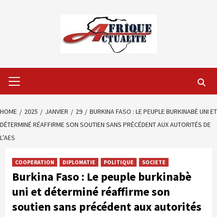
Skip
to
content
Primary
Menu
HOME
2025
JANVIER
29
BURKINA FASO : LE PEUPLE BURKINABÈ UNI ET
DÉTERMINÉ RÉAFFIRME SON SOUTIEN SANS PRÉCÉDENT AUX AUTORITÉS DE
L’AES
COOPERATION
DIPLOMATIE
POLITIQUE
SOCIETE
Burkina Faso : Le peuple burkinabè
uni et déterminé réaffirme son
soutien sans précédent aux autorités