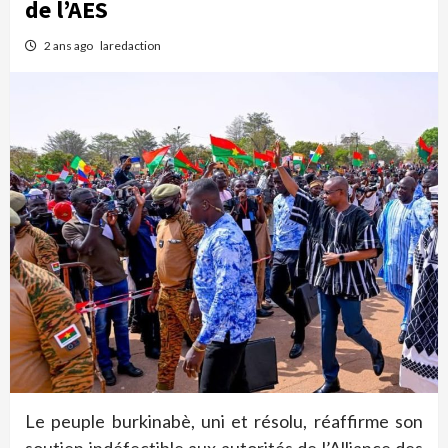
de l’AES
2 ans ago
laredaction
Le peuple burkinabè, uni et résolu, réaffirme son