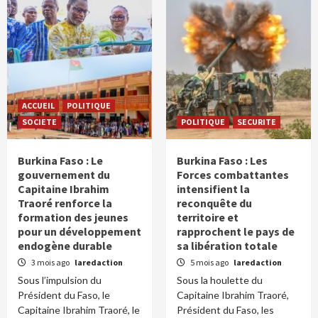
ACCUEIL
POLITIQUE
SOCIETE
POLITIQUE
SECURITE
Burkina Faso : Le
Burkina Faso : Les
gouvernement du
Forces combattantes
Capitaine Ibrahim
intensifient la
Traoré renforce la
reconquête du
formation des jeunes
territoire et
pour un développement
rapprochent le pays de
endogène durable
sa libération totale
3 mois ago
laredaction
5 mois ago
laredaction
Sous l’impulsion du
Sous la houlette du
Président du Faso, le
Capitaine Ibrahim Traoré,
Capitaine Ibrahim Traoré, le
Président du Faso, les