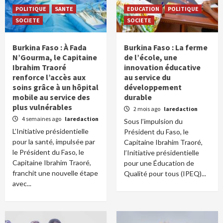
POLITIQUE
SANTE
EDUCATION
POLITIQUE
SOCIETE
SOCIETE
Burkina Faso : À Fada
Burkina Faso : La ferme
N’Gourma, le Capitaine
de l’école, une
Ibrahim Traoré
innovation éducative
renforce l’accès aux
au service du
soins grâce à un hôpital
développement
mobile au service des
durable
plus vulnérables
2 mois ago
laredaction
4 semaines ago
laredaction
Sous l’impulsion du
L’Initiative présidentielle
Président du Faso, le
pour la santé, impulsée par
Capitaine Ibrahim Traoré,
le Président du Faso, le
l’Initiative présidentielle
Capitaine Ibrahim Traoré,
pour une Éducation de
franchit une nouvelle étape
Qualité pour tous (IPEQ)...
avec...