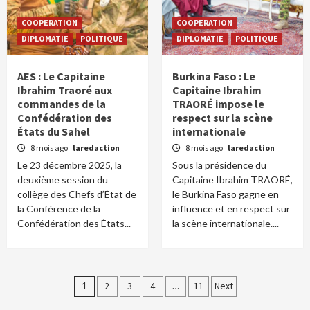
COOPERATION
COOPERATION
DIPLOMATIE
POLITIQUE
DIPLOMATIE
POLITIQUE
AES : Le Capitaine
Burkina Faso : Le
Ibrahim Traoré aux
Capitaine Ibrahim
commandes de la
TRAORÉ impose le
Confédération des
respect sur la scène
États du Sahel
internationale
8 mois ago
laredaction
8 mois ago
laredaction
Le 23 décembre 2025, la
Sous la présidence du
deuxième session du
Capitaine Ibrahim TRAORÉ,
collège des Chefs d’État de
le Burkina Faso gagne en
la Conférence de la
influence et en respect sur
Confédération des États...
la scène internationale....
Pagination
1
2
3
4
…
11
Next