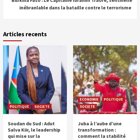
Burkina Faso : Le Capitaine Ibrahim Traoré, sentinelle
inébranlable dans la bataille contre le terrorisme
Articles recents
ECONOMIE
POLITIQUE
POLITIQUE
SOCIETE
SOCIETE
Soudan du Sud : Adut
Juba à l’aube d’une
Salva Kiir, le leadership
transformation :
qui mise sur la
comment la stabilité