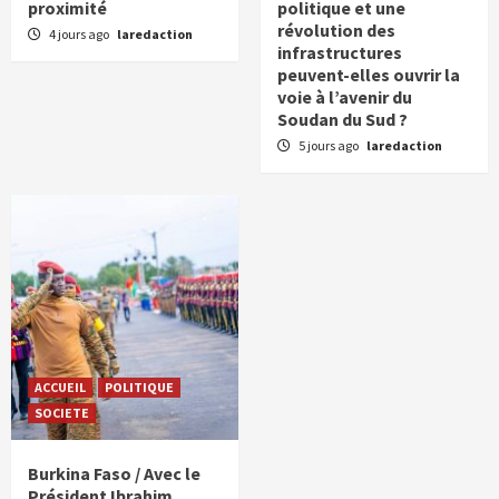
proximité
politique et une
révolution des
4 jours ago
laredaction
infrastructures
peuvent-elles ouvrir la
voie à l’avenir du
Soudan du Sud ?
5 jours ago
laredaction
ACCUEIL
POLITIQUE
SOCIETE
Burkina Faso / Avec le
Président Ibrahim