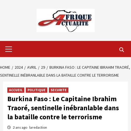
Skip
to
content
Primary
Menu
HOME
2024
AVRIL
29
BURKINA FASO : LE CAPITAINE IBRAHIM TRAORÉ,
SENTINELLE INÉBRANLABLE DANS LA BATAILLE CONTRE LE TERRORISME
ACCUEIL
POLITIQUE
SECURITE
Burkina Faso : Le Capitaine Ibrahim
Traoré, sentinelle inébranlable dans
la bataille contre le terrorisme
2 ans ago
laredaction