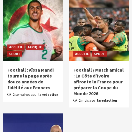
ACCUEIL
AFRIQUE
SPORT
ACCUEIL
SPORT
Football : Aïssa Mandi
Football / Match amical
tourne la page après
: La Côte d’Ivoire
douze années de
affronte la France pour
fidélité aux Fennecs
préparer la Coupe du
Monde 2026
2 semaines ago
laredaction
2 mois ago
laredaction