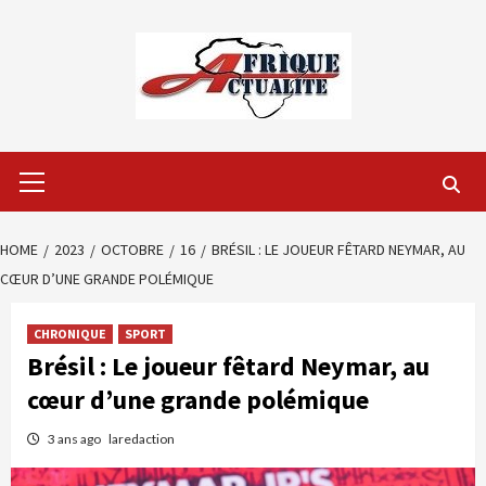
Skip
to
content
Primary
Menu
HOME
2023
OCTOBRE
16
BRÉSIL : LE JOUEUR FÊTARD NEYMAR, AU
CŒUR D’UNE GRANDE POLÉMIQUE
CHRONIQUE
SPORT
Brésil : Le joueur fêtard Neymar, au
cœur d’une grande polémique
3 ans ago
laredaction