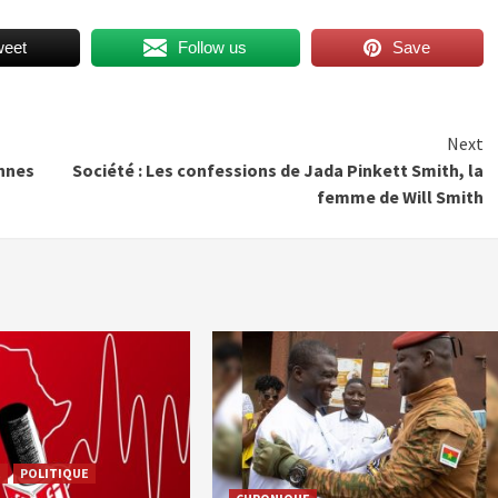
weet
Follow us
Save
Next
onnes
Société : Les confessions de Jada Pinkett Smith, la
femme de Will Smith
E
POLITIQUE