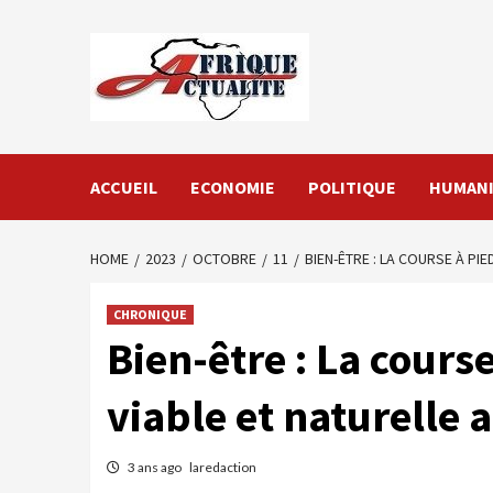
Skip
to
content
ACCUEIL
ECONOMIE
POLITIQUE
HUMANI
HOME
2023
OCTOBRE
11
BIEN-ÊTRE : LA COURSE À PI
CHRONIQUE
Bien-être : La cours
viable et naturelle
3 ans ago
laredaction