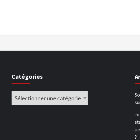
Catégories
A
Catégories
So
su
Ju
st
pe
?