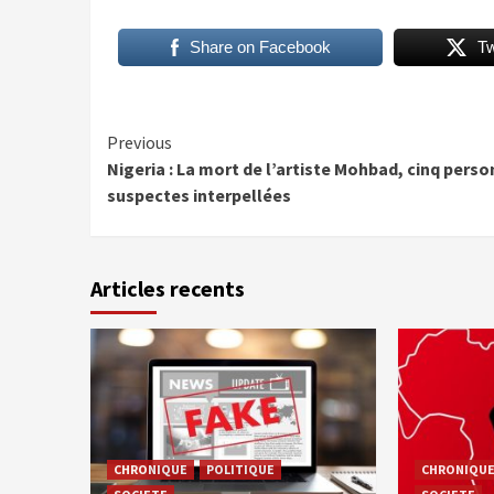
Share on Facebook
T
Continue
Previous
Nigeria : La mort de l’artiste Mohbad, cinq pers
Reading
suspectes interpellées
Articles recents
CHRONIQUE
POLITIQUE
CHRONIQU