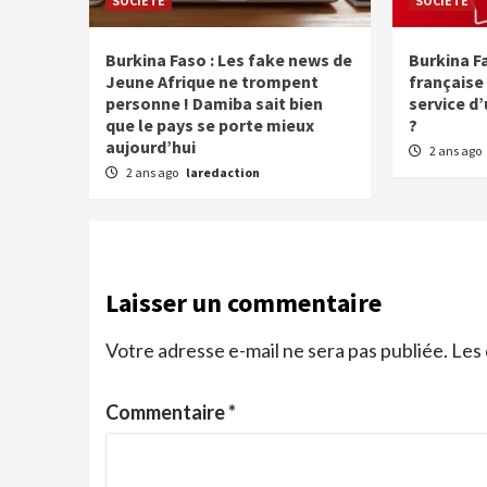
SOCIETE
SOCIETE
Burkina Faso : Les fake news de
Burkina Fa
Jeune Afrique ne trompent
française 
personne ! Damiba sait bien
service d
que le pays se porte mieux
?
aujourd’hui
2 ans ago
2 ans ago
laredaction
Laisser un commentaire
Votre adresse e-mail ne sera pas publiée.
Les 
Commentaire
*