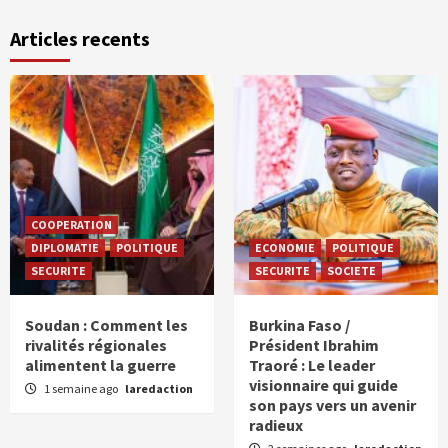
Articles recents
COOPERATION
DIPLOMATIE
POLITIQUE
ECONOMIE
POLITIQUE
SECURITE
SECURITE
SOCIETE
Soudan : Comment les
Burkina Faso /
rivalités régionales
Président Ibrahim
alimentent la guerre
Traoré : Le leader
visionnaire qui guide
1 semaine ago
laredaction
son pays vers un avenir
radieux