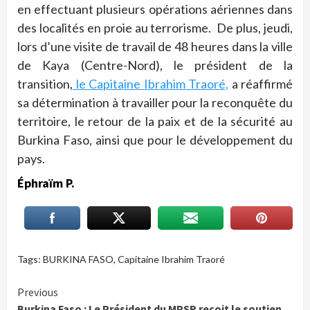
en effectuant plusieurs opérations aériennes dans
des localités en proie au terrorisme. De plus, jeudi,
lors d’une visite de travail de 48 heures dans la ville
de Kaya (Centre-Nord), le président de la
transition,
le Capitaine Ibrahim Traoré,
a réaffirmé
sa détermination à travailler pour la reconquête du
territoire, le retour de la paix et de la sécurité au
Burkina Faso, ainsi que pour le développement du
pays.
Éphraïm P.
Tags:
BURKINA FASO
,
Capitaine Ibrahim Traoré
Continue
Previous
Burkina Faso : Le Président du MPSR reçoit le soutien