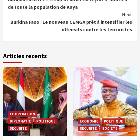
Reading
de toute la population de Kaya
Next
Burkina Faso : Le nouveau CEMGA prêt à intensifier les
offensifs contre les terroristes
Articles recents
COOPERATION
DIPLOMATIE
POLITIQUE
ECONOMIE
POLITIQUE
SECURITE
SECURITE
SOCIETE