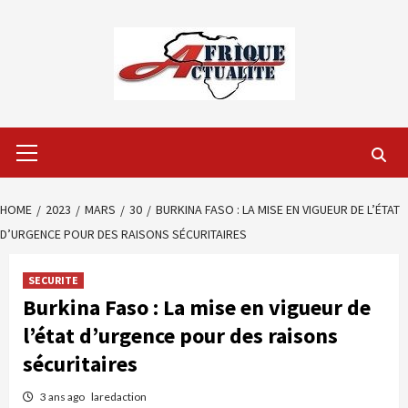
Skip
to
content
Primary
Menu
HOME
2023
MARS
30
BURKINA FASO : LA MISE EN VIGUEUR DE L’ÉTAT
D’URGENCE POUR DES RAISONS SÉCURITAIRES
SECURITE
Burkina Faso : La mise en vigueur de
l’état d’urgence pour des raisons
sécuritaires
3 ans ago
laredaction