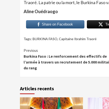
Traoré. La patrie ou la mort, le Burkina Faso 
Aline Ouédraogo
Share on Facebook
T
Tags:
BURKINA FASO
,
Capitaine Ibrahim Traoré
Continue
Previous
Burkina Faso : Le renforcement des effectifs de
Reading
l’armée à travers un recrutement de 5.000 milita
du rang
Articles recents