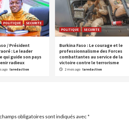
POLITIQUE
SECURITE
POLITIQUE
SECURITE
aso / Président
Burkina Faso : Le courage et le
aoré : Le leader
professionnalisme des Forces
e qui guide son pays
combattantes au service de la
enir radieux
victoire contre le terrorisme
s ago
laredaction
2 mois ago
laredaction
champs obligatoires sont indiqués avec
*