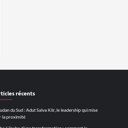
rticles récents
udan du Sud : Adut Salva Kiir, le leadership qui mise
r la proximité
ba à l’aube d’une transformation : comment la