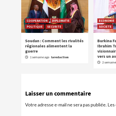
COOPERATION
DIPLOMATIE
ECONOMIE
POLITIQUE
SECURITE
SOCIETE
Soudan : Comment les rivalités
Burkina F
régionales alimentent la
Ibrahim Tr
guerre
visionnair
vers un av
1 semaine ago
laredaction
2 semaine
Laisser un commentaire
Votre adresse e-mail ne sera pas publiée.
Les 