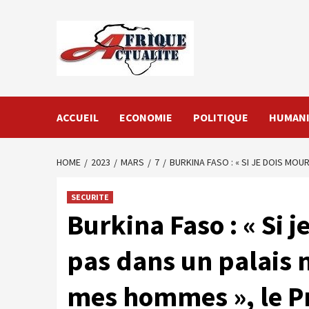
Skip
to
content
ACCUEIL
ECONOMIE
POLITIQUE
HUMANI
HOME
2023
MARS
7
BURKINA FASO : « SI JE DOIS MOU
SECURITE
Burkina Faso : « Si j
pas dans un palais m
mes hommes », le Pr