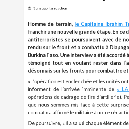
3 ans ago
laredaction
Homme de terrain,
le Capitaine Ibrahim T
franchir une nouvelle grande étape. En ce d
antiterroristes se poursuivent avec de no
rendu sur le front et a combattu à Diapaga,
Burkina Faso. Une interview a été accordé à 
témoigné tout en voulant rester dans l’
désormais sur les fronts pour combattre et 
« L’opération est enclenchée et les unités on
informent de l’arrivée imminente de
« L
opérations de cadrage de tirs d’artillerie). 
que nous sommes mis face à cette surprise 
combat » a affirmé le militaire à notre rédacti
De poursuivre, « il a salué chaque élément de l