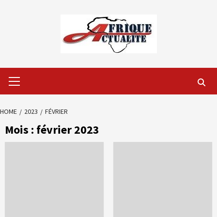
Skip
to
content
Primary
Menu
HOME
2023
FÉVRIER
Mois :
février 2023