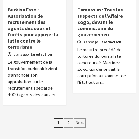
Burkina Faso :
Cameroun : Tous les
Autorisation de
suspects de l’Affaire
recrutement des
Zogo, devant le
agents des eaux et
commissaire du
forêts pour appuyer la
gouvernement
lutte contre le
3 ans ago
laredaction
terrorisme
Le meurtre précédé de
3 ans ago
laredaction
tortures du journaliste
Le gouvernement de la
camerounais Martinez
transition burkinabé vient
Zogo, qui dénonçait la
d’annoncer son
corruption au sommet de
approbation sur le
l’État est un...
recrutement spécial de
4000 agents des eaux et...
Pagination
1
2
Next
des