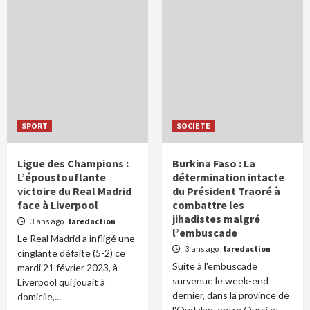
SPORT
SOCIETE
Ligue des Champions :
Burkina Faso : La
L’époustouflante
détermination intacte
victoire du Real Madrid
du Président Traoré à
face à Liverpool
combattre les
jihadistes malgré
3 ans ago
laredaction
l’embuscade
Le Real Madrid a infligé une
3 ans ago
laredaction
cinglante défaite (5-2) ce
Suite à l'embuscade
mardi 21 février 2023, à
survenue le week-end
Liverpool qui jouait à
dernier, dans la province de
domicile,...
l'Oudalan, entre Oursi et