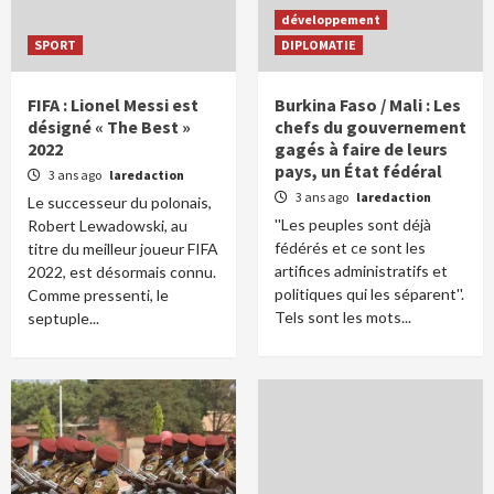
développement
SPORT
DIPLOMATIE
FIFA : Lionel Messi est
Burkina Faso / Mali : Les
désigné « The Best »
chefs du gouvernement
2022
gagés à faire de leurs
pays, un État fédéral
3 ans ago
laredaction
3 ans ago
laredaction
Le successeur du polonais,
''Les peuples sont déjà
Robert Lewadowski, au
fédérés et ce sont les
titre du meilleur joueur FIFA
artifices administratifs et
2022, est désormais connu.
politiques qui les séparent''.
Comme pressenti, le
Tels sont les mots...
septuple...