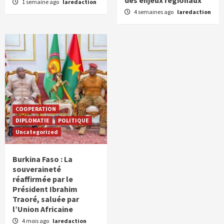
des enjeux régionaux
1 semaine ago
laredaction
4 semaines ago
laredaction
COOPERATION
DIPLOMATIE
POLITIQUE
Uncategorized
Burkina Faso : La
souveraineté
réaffirmée par le
Président Ibrahim
Traoré, saluée par
l’Union Africaine
4 mois ago
laredaction