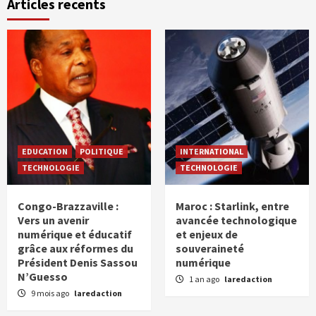
Articles recents
EDUCATION
POLITIQUE
INTERNATIONAL
TECHNOLOGIE
TECHNOLOGIE
Congo-Brazzaville :
Maroc : Starlink, entre
Vers un avenir
avancée technologique
numérique et éducatif
et enjeux de
grâce aux réformes du
souveraineté
Président Denis Sassou
numérique
N’Guesso
1 an ago
laredaction
9 mois ago
laredaction