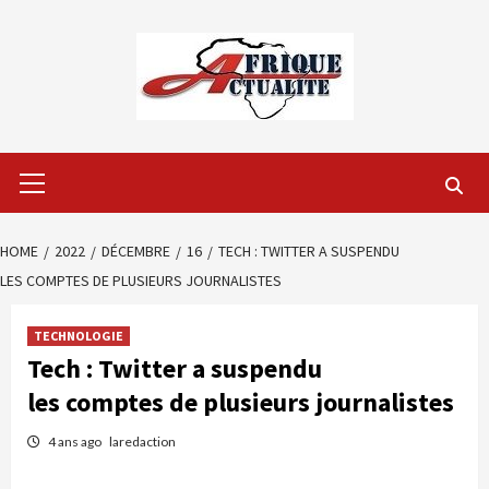
Skip
to
content
Primary
Menu
HOME
2022
DÉCEMBRE
16
TECH : TWITTER A SUSPENDU
LES COMPTES DE PLUSIEURS JOURNALISTES
TECHNOLOGIE
Tech : Twitter a suspendu
les comptes de plusieurs journalistes
4 ans ago
laredaction