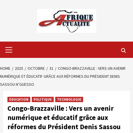
Skip
to
content
Primary
Menu
HOME
2025
OCTOBRE
31
CONGO-BRAZZAVILLE : VERS UN AVENIR
NUMÉRIQUE ET ÉDUCATIF GRÂCE AUX RÉFORMES DU PRÉSIDENT DENIS
SASSOU N’GUESSO
EDUCATION
POLITIQUE
TECHNOLOGIE
Congo-Brazzaville : Vers un avenir
numérique et éducatif grâce aux
réformes du Président Denis Sassou