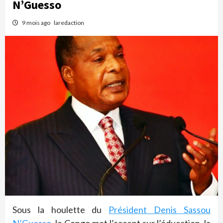
N’Guesso
9 mois ago
laredaction
Sous la houlette du
Président Denis Sassou