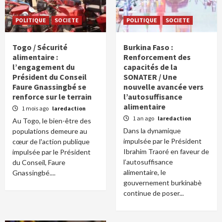
POLITIQUE
SOCIETE
POLITIQUE
SOCIETE
Togo / Sécurité
Burkina Faso :
alimentaire :
Renforcement des
l’engagement du
capacités de la
Président du Conseil
SONATER / Une
Faure Gnassingbé se
nouvelle avancée vers
renforce sur le terrain
l’autosuffisance
alimentaire
1 mois ago
laredaction
1 an ago
laredaction
Au Togo, le bien-être des
Dans la dynamique
populations demeure au
impulsée par le Président
cœur de l'action publique
Ibrahim Traoré en faveur de
impulsée par le Président
l’autosuffisance
du Conseil, Faure
alimentaire, le
Gnassingbé....
gouvernement burkinabè
continue de poser...