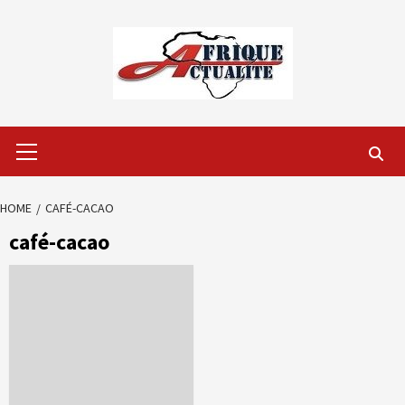
Skip
to
content
Primary
Menu
HOME
CAFÉ-CACAO
café-cacao