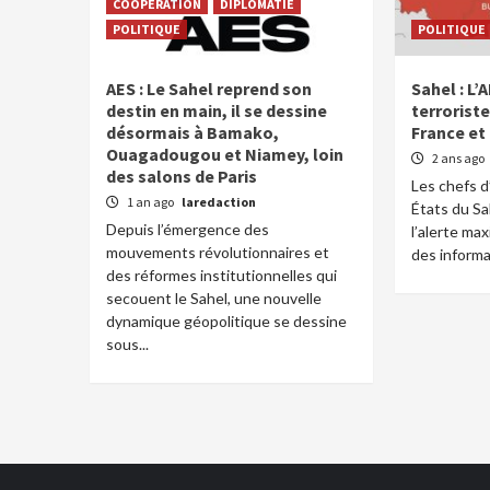
COOPERATION
DIPLOMATIE
POLITIQUE
POLITIQUE
AES : Le Sahel reprend son
Sahel : L
destin en main, il se dessine
terrorist
désormais à Bamako,
France et 
Ouagadougou et Niamey, loin
2 ans ago
des salons de Paris
Les chefs d’
1 an ago
laredaction
États du Sa
Depuis l’émergence des
l’alerte ma
mouvements révolutionnaires et
des informa
des réformes institutionnelles qui
secouent le Sahel, une nouvelle
dynamique géopolitique se dessine
sous...