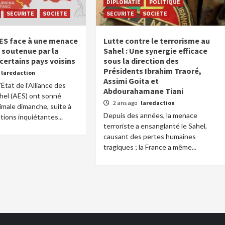
DIPLOMATIE
POLITIQUE
SECURITE
SOCIETE
SECURITE
SOCIETE
’AES face à une menace
Lutte contre le terrorisme au
e soutenue par la
Sahel : Une synergie efficace
certains pays voisins
sous la direction des
Présidents Ibrahim Traoré,
laredaction
Assimi Goita et
État de l’Alliance des
Abdourahamane Tiani
hel (AES) ont sonné
2 ans ago
laredaction
ximale dimanche, suite à
Depuis des années, la menace
tions inquiétantes...
terroriste a ensanglanté le Sahel,
causant des pertes humaines
tragiques ; la France a même...