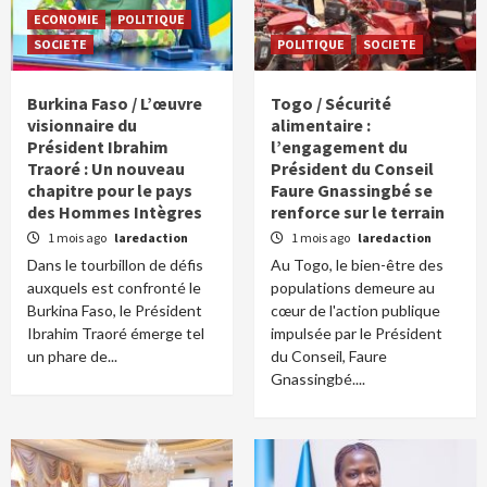
ECONOMIE
POLITIQUE
SOCIETE
POLITIQUE
SOCIETE
Burkina Faso / L’œuvre
Togo / Sécurité
visionnaire du
alimentaire :
Président Ibrahim
l’engagement du
Traoré : Un nouveau
Président du Conseil
chapitre pour le pays
Faure Gnassingbé se
des Hommes Intègres
renforce sur le terrain
1 mois ago
laredaction
1 mois ago
laredaction
Dans le tourbillon de défis
Au Togo, le bien-être des
auxquels est confronté le
populations demeure au
Burkina Faso, le Président
cœur de l'action publique
Ibrahim Traoré émerge tel
impulsée par le Président
un phare de...
du Conseil, Faure
Gnassingbé....