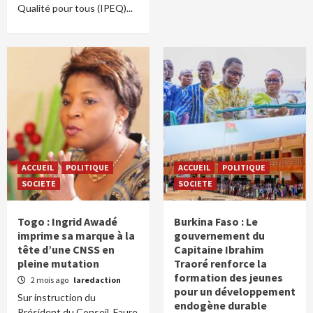
Qualité pour tous (IPEQ)...
ACCUEIL
POLITIQUE
ACCUEIL
POLITIQUE
SOCIETE
SOCIETE
Togo : Ingrid Awadé
Burkina Faso : Le
imprime sa marque à la
gouvernement du
tête d’une CNSS en
Capitaine Ibrahim
pleine mutation
Traoré renforce la
formation des jeunes
2 mois ago
laredaction
pour un développement
Sur instruction du
endogène durable
Président du Conseil, Faure