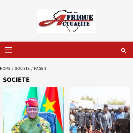
Skip
to
content
Primary
Menu
HOME
SOCIETE
PAGE 2
SOCIETE