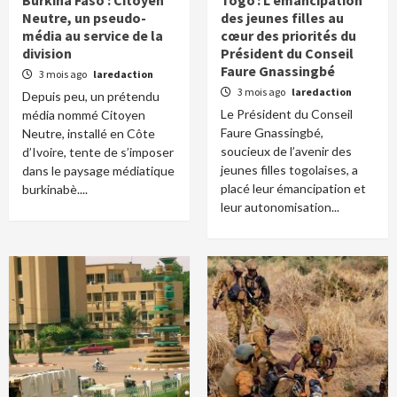
Burkina Faso : Citoyen
Togo : L’émancipation
Neutre, un pseudo-
des jeunes filles au
média au service de la
cœur des priorités du
division
Président du Conseil
Faure Gnassingbé
3 mois ago
laredaction
3 mois ago
laredaction
Depuis peu, un prétendu
Le Président du Conseil
média nommé Citoyen
Faure Gnassingbé,
Neutre, installé en Côte
soucieux de l’avenir des
d’Ivoire, tente de s’imposer
jeunes filles togolaises, a
dans le paysage médiatique
placé leur émancipation et
burkinabè....
leur autonomisation...