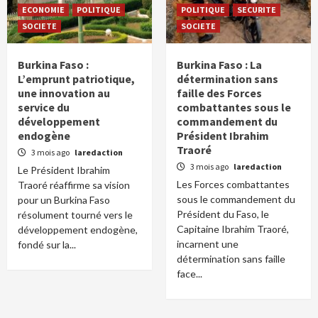
ECONOMIE
POLITIQUE
POLITIQUE
SECURITE
SOCIETE
SOCIETE
Burkina Faso :
Burkina Faso : La
L’emprunt patriotique,
détermination sans
une innovation au
faille des Forces
service du
combattantes sous le
développement
commandement du
endogène
Président Ibrahim
Traoré
3 mois ago
laredaction
3 mois ago
laredaction
Le Président Ibrahim
Les Forces combattantes
Traoré réaffirme sa vision
sous le commandement du
pour un Burkina Faso
Président du Faso, le
résolument tourné vers le
Capitaine Ibrahim Traoré,
développement endogène,
incarnent une
fondé sur la...
détermination sans faille
face...