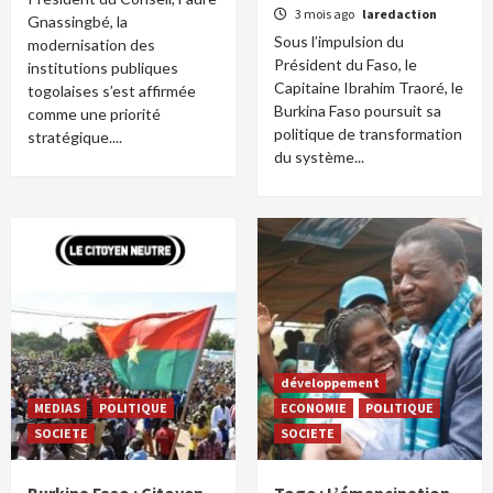
3 mois ago
laredaction
Gnassingbé, la
Sous l’impulsion du
modernisation des
Président du Faso, le
institutions publiques
Capitaine Ibrahim Traoré, le
togolaises s’est affirmée
Burkina Faso poursuit sa
comme une priorité
politique de transformation
stratégique....
du système...
développement
MEDIAS
POLITIQUE
ECONOMIE
POLITIQUE
SOCIETE
SOCIETE