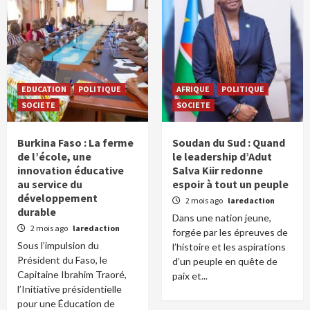
EDUCATION
POLITIQUE
AFRIQUE
POLITIQUE
SOCIETE
SOCIETE
Burkina Faso : La ferme
Soudan du Sud : Quand
de l’école, une
le leadership d’Adut
innovation éducative
Salva Kiir redonne
au service du
espoir à tout un peuple
développement
2 mois ago
laredaction
durable
Dans une nation jeune,
2 mois ago
laredaction
forgée par les épreuves de
Sous l’impulsion du
l’histoire et les aspirations
Président du Faso, le
d’un peuple en quête de
Capitaine Ibrahim Traoré,
paix et...
l’Initiative présidentielle
pour une Éducation de