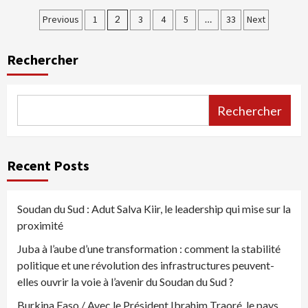
Pagination
Previous
1
2
3
4
5
…
33
Next
des
Rechercher
publications
Rechercher
Recent Posts
Soudan du Sud : Adut Salva Kiir, le leadership qui mise sur la
proximité
Juba à l’aube d’une transformation : comment la stabilité
politique et une révolution des infrastructures peuvent-
elles ouvrir la voie à l’avenir du Soudan du Sud ?
Burkina Faso / Avec le Président Ibrahim Traoré, le pays