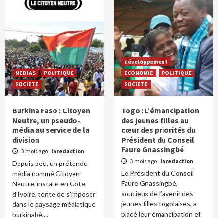
développement
MEDIAS
POLITIQUE
ECONOMIE
POLITIQUE
SOCIETE
SOCIETE
Burkina Faso : Citoyen
Togo : L’émancipation
Neutre, un pseudo-
des jeunes filles au
média au service de la
cœur des priorités du
division
Président du Conseil
Faure Gnassingbé
3 mois ago
laredaction
3 mois ago
laredaction
Depuis peu, un prétendu
Le Président du Conseil
média nommé Citoyen
Faure Gnassingbé,
Neutre, installé en Côte
soucieux de l’avenir des
d’Ivoire, tente de s’imposer
jeunes filles togolaises, a
dans le paysage médiatique
placé leur émancipation et
burkinabè....