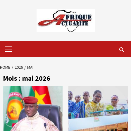
Skip
to
content
Primary
Menu
HOME
2026
MAI
Mois :
mai 2026