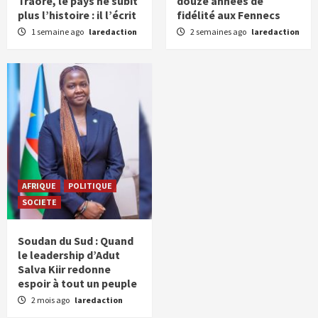
Traoré, le pays ne subit
douze années de
plus l’histoire : il l’écrit
fidélité aux Fennecs
1 semaine ago
laredaction
2 semaines ago
laredaction
AFRIQUE
POLITIQUE
SOCIETE
Soudan du Sud : Quand
le leadership d’Adut
Salva Kiir redonne
espoir à tout un peuple
2 mois ago
laredaction