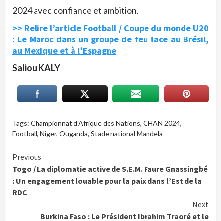
2024 avec confiance et ambition.
>> Relire l’article Football / Coupe du monde U20
: Le Maroc dans un groupe de feu face au Brésil,
au Mexique et à l’Espagne
Saliou KALY
Tags:
Championnat d’Afrique des Nations
,
CHAN 2024
,
Football
,
Niger
,
Ouganda
,
Stade national Mandela
Continue
Previous
Togo / La diplomatie active de S.E.M. Faure Gnassingbé
Reading
: Un engagement louable pour la paix dans l’Est de la
RDC
Next
Burkina Faso : Le Président Ibrahim Traoré et le