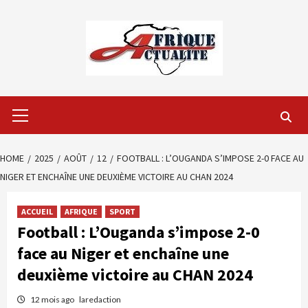
Skip
to
content
Primary
Menu
HOME
2025
AOÛT
12
FOOTBALL : L’OUGANDA S’IMPOSE 2-0 FACE AU
NIGER ET ENCHAÎNE UNE DEUXIÈME VICTOIRE AU CHAN 2024
ACCUEIL
AFRIQUE
SPORT
Football : L’Ouganda s’impose 2-0
face au Niger et enchaîne une
deuxième victoire au CHAN 2024
12 mois ago
laredaction