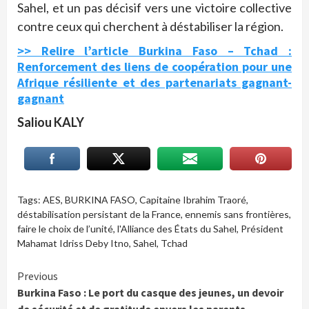
Sahel, et un pas décisif vers une victoire collective
contre ceux qui cherchent à déstabiliser la région.
>> Relire l’article Burkina Faso – Tchad :
Renforcement des liens de coopération pour une
Afrique résiliente et des partenariats gagnant-
gagnant
Saliou KALY
Tags:
AES
,
BURKINA FASO
,
Capitaine Ibrahim Traoré
,
déstabilisation persistant de la France
,
ennemis sans frontières
,
faire le choix de l’unité
,
l'Alliance des États du Sahel
,
Président
Mahamat Idriss Deby Itno
,
Sahel
,
Tchad
Continue
Previous
Burkina Faso : Le port du casque des jeunes, un devoir
Reading