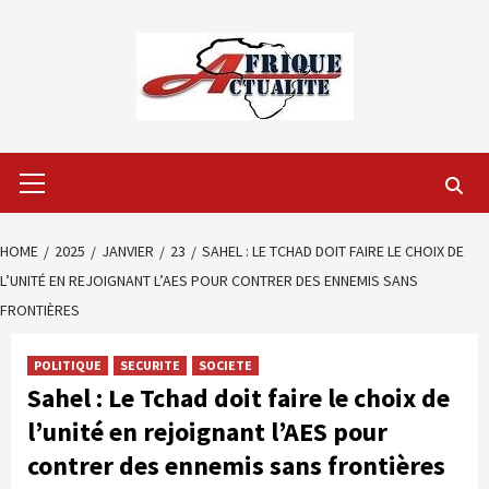
Skip
to
content
Primary
Menu
HOME
2025
JANVIER
23
SAHEL : LE TCHAD DOIT FAIRE LE CHOIX DE
L’UNITÉ EN REJOIGNANT L’AES POUR CONTRER DES ENNEMIS SANS
FRONTIÈRES
POLITIQUE
SECURITE
SOCIETE
Sahel : Le Tchad doit faire le choix de
l’unité en rejoignant l’AES pour
contrer des ennemis sans frontières