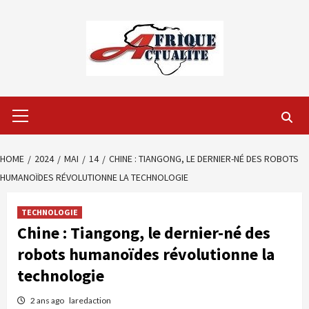
Skip
to
content
Primary
Menu
HOME
2024
MAI
14
CHINE : TIANGONG, LE DERNIER-NÉ DES ROBOTS
HUMANOÏDES RÉVOLUTIONNE LA TECHNOLOGIE
TECHNOLOGIE
Chine : Tiangong, le dernier-né des
robots humanoïdes révolutionne la
technologie
2 ans ago
laredaction