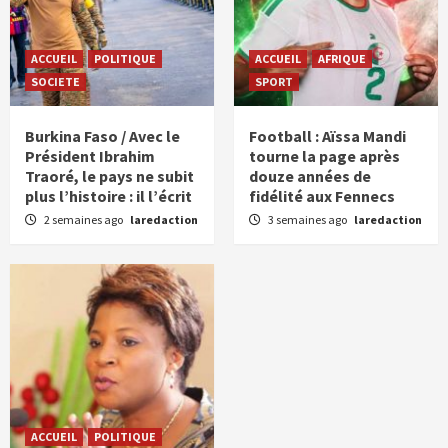
ACCUEIL
POLITIQUE
ACCUEIL
AFRIQUE
SOCIETE
SPORT
Burkina Faso / Avec le
Football : Aïssa Mandi
Président Ibrahim
tourne la page après
Traoré, le pays ne subit
douze années de
plus l’histoire : il l’écrit
fidélité aux Fennecs
2 semaines ago
laredaction
3 semaines ago
laredaction
ACCUEIL
POLITIQUE