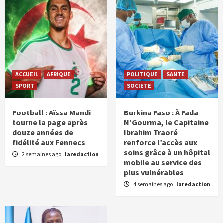
ACCUEIL
AFRIQUE
POLITIQUE
SANTE
SPORT
SOCIETE
Football : Aïssa Mandi
Burkina Faso : À Fada
tourne la page après
N’Gourma, le Capitaine
douze années de
Ibrahim Traoré
fidélité aux Fennecs
renforce l’accès aux
soins grâce à un hôpital
2 semaines ago
laredaction
mobile au service des
plus vulnérables
4 semaines ago
laredaction