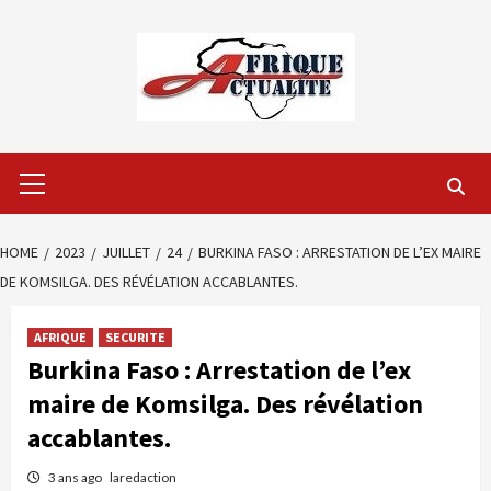
Skip
to
content
Primary
Menu
HOME
2023
JUILLET
24
BURKINA FASO : ARRESTATION DE L’EX MAIRE
DE KOMSILGA. DES RÉVÉLATION ACCABLANTES.
AFRIQUE
SECURITE
Burkina Faso : Arrestation de l’ex
maire de Komsilga. Des révélation
accablantes.
3 ans ago
laredaction