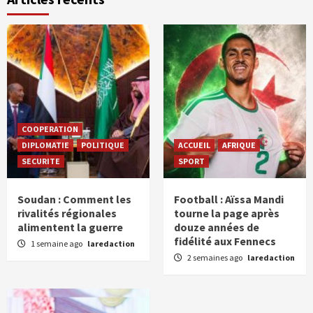
COOPERATION
DIPLOMATIE
POLITIQUE
ACCUEIL
AFRIQUE
SECURITE
SPORT
Soudan : Comment les
Football : Aïssa Mandi
rivalités régionales
tourne la page après
alimentent la guerre
douze années de
fidélité aux Fennecs
1 semaine ago
laredaction
2 semaines ago
laredaction