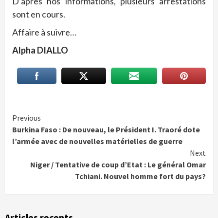
D’après nos informations, plusieurs arrestations
sont en cours.
Affaire à suivre…
Alpha DIALLO
Continue
Previous
Burkina Faso : De nouveau, le Président I. Traoré dote
Reading
l’armée avec de nouvelles matérielles de guerre
Next
Niger / Tentative de coup d’Etat : Le général Omar
Tchiani. Nouvel homme fort du pays?
Articles recents