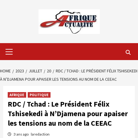
Skip
to
content
Primary
Menu
HOME
2023
JUILLET
20
RDC / TCHAD : LE PRÉSIDENT FÉLIX TSHISEKEDI
À N’DJAMENA POUR APAISER LES TENSIONS AU NOM DE LA CEEAC
AFRIQUE
POLITIQUE
RDC / Tchad : Le Président Félix
Tshisekedi à N’Djamena pour apaiser
les tensions au nom de la CEEAC
3 ans ago
laredaction