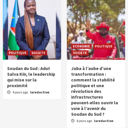
ECONOMIE
POLITIQUE
POLITIQUE
SOCIETE
SOCIETE
Soudan du Sud : Adut
Juba à l’aube d’une
Salva Kiir, le leadership
transformation :
qui mise sur la
comment la stabilité
proximité
politique et une
révolution des
4 jours ago
laredaction
infrastructures
peuvent-elles ouvrir la
voie à l’avenir du
Soudan du Sud ?
6 jours ago
laredaction