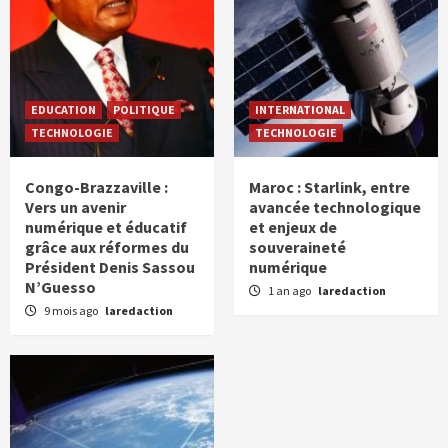
EDUCATION
POLITIQUE
INTERNATIONAL
TECHNOLOGIE
TECHNOLOGIE
Congo-Brazzaville :
Maroc : Starlink, entre
Vers un avenir
avancée technologique
numérique et éducatif
et enjeux de
grâce aux réformes du
souveraineté
Président Denis Sassou
numérique
N’Guesso
1 an ago
laredaction
9 mois ago
laredaction