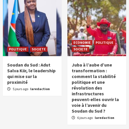
ECONOMIE
POLITIQUE
POLITIQUE
SOCIETE
SOCIETE
Soudan du Sud : Adut
Juba à l’aube d’une
Salva Kiir, le leadership
transformation :
qui mise sur la
comment la stabilité
proximité
politique et une
révolution des
5 jours ago
laredaction
infrastructures
peuvent-elles ouvrir la
voie à l’avenir du
Soudan du Sud ?
6 jours ago
laredaction