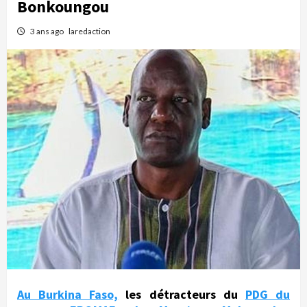
Bonkoungou
3 ans ago
laredaction
Au Burkina Faso,
les détracteurs du
PDG du