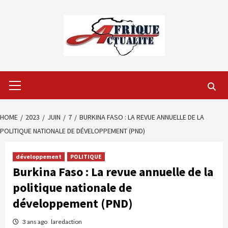
Skip
to
content
Primary
Menu
HOME
2023
JUIN
7
BURKINA FASO : LA REVUE ANNUELLE DE LA
POLITIQUE NATIONALE DE DÉVELOPPEMENT (PND)
développement
POLITIQUE
Burkina Faso : La revue annuelle de la
politique nationale de
développement (PND)
3 ans ago
laredaction