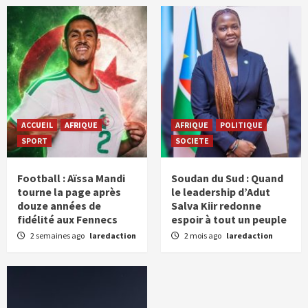
ACCUEIL
AFRIQUE
AFRIQUE
POLITIQUE
SPORT
SOCIETE
Football : Aïssa Mandi
Soudan du Sud : Quand
tourne la page après
le leadership d’Adut
douze années de
Salva Kiir redonne
fidélité aux Fennecs
espoir à tout un peuple
2 semaines ago
laredaction
2 mois ago
laredaction