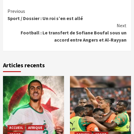
Continue
Previous
Sport / Dossier : Un roi s’en est allé
Reading
Next
Football : Le transfert de Sofiane Boufal sous un
accord entre Angers et Al-Rayyan
Articles recents
ACCUEIL
AFRIQUE