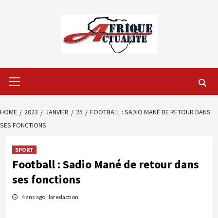
Skip
to
content
Primary
Menu
HOME
2023
JANVIER
25
FOOTBALL : SADIO MANÉ DE RETOUR DANS
SES FONCTIONS
SPORT
Football : Sadio Mané de retour dans
ses fonctions
4 ans ago
laredaction