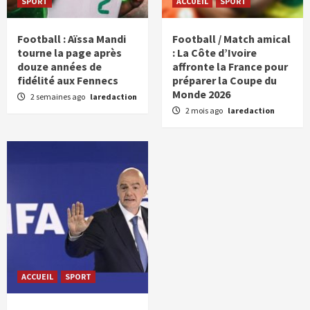
SPORT
ACCUEIL
SPORT
Football : Aïssa Mandi
Football / Match amical
tourne la page après
: La Côte d’Ivoire
douze années de
affronte la France pour
fidélité aux Fennecs
préparer la Coupe du
Monde 2026
2 semaines ago
laredaction
2 mois ago
laredaction
ACCUEIL
SPORT