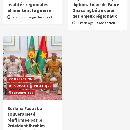
rivalités régionales
diplomatique de Faure
alimentent la guerre
Gnassingbé au cœur
des enjeux régionaux
2 semaines ago
laredaction
1 mois ago
laredaction
COOPERATION
DIPLOMATIE
POLITIQUE
Uncategorized
Burkina Faso : La
souveraineté
réaffirmée par le
Président Ibrahim