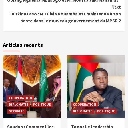
Obiang Nguema Mbasogo et M. Moussa Faki Mahamat
Next
Burkina Faso : M. Olivia Rouamba est maintenue à son
poste dans le nouveau gouvernement du MPSR 2
Articles recents
COOPERATION
DIPLOMATIE
POLITIQUE
COOPERATION
SECURITE
DIPLOMATIE
POLITIQUE
Soudan : Comment les
Togo : Le leadership