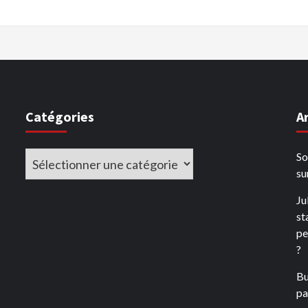
Catégories
A
Catégories
So
su
Ju
st
pe
?
Bu
pay