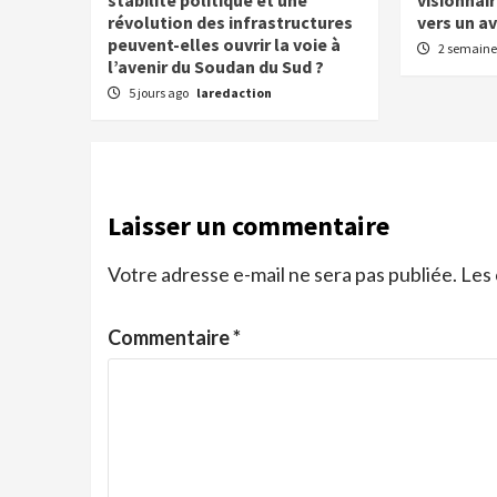
stabilité politique et une
visionnair
révolution des infrastructures
vers un av
peuvent-elles ouvrir la voie à
2 semaine
l’avenir du Soudan du Sud ?
5 jours ago
laredaction
Laisser un commentaire
Votre adresse e-mail ne sera pas publiée.
Les 
Commentaire
*