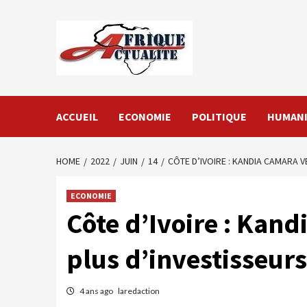
Skip
to
content
ACCUEIL
ECONOMIE
POLITIQUE
HUMANI
HOME
2022
JUIN
14
CÔTE D’IVOIRE : KANDIA CAMARA V
ECONOMIE
Côte d’Ivoire : Kand
plus d’investisseurs
4 ans ago
laredaction