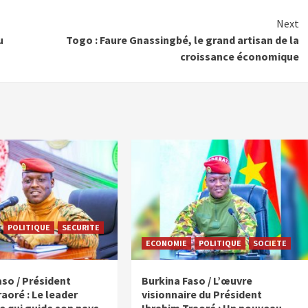
Next
u
Togo : Faure Gnassingbé, le grand artisan de la
croissance économique
POLITIQUE
SECURITE
ECONOMIE
POLITIQUE
SOCIETE
aso / Président
Burkina Faso / L’œuvre
aoré : Le leader
visionnaire du Président