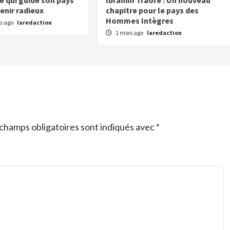
e qui guide son pays
Ibrahim Traoré : Un nouveau
enir radieux
chapitre pour le pays des
Hommes Intègres
s ago
laredaction
1 mois ago
laredaction
champs obligatoires sont indiqués avec
*