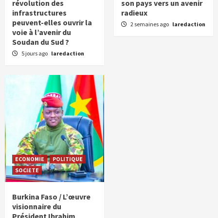
révolution des
son pays vers un avenir
infrastructures
radieux
peuvent-elles ouvrir la
2 semaines ago
laredaction
voie à l’avenir du
Soudan du Sud ?
5 jours ago
laredaction
ECONOMIE
POLITIQUE
SOCIETE
Burkina Faso / L’œuvre
visionnaire du
Président Ibrahim