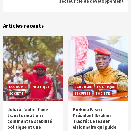
secteur clé de développement
Articles recents
ECONOMIE
POLITIQUE
ECONOMIE
POLITIQUE
SOCIETE
SECURITE
SOCIETE
Juba à l’aube d’une
Burkina Faso /
transformation :
Président Ibrahim
comment la stabilité
Traoré : Le leader
politique et une
visionnaire qui guide