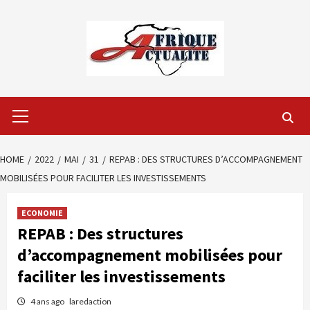
Skip
to
content
Primary
Menu
HOME
2022
MAI
31
REPAB : DES STRUCTURES D’ACCOMPAGNEMENT
MOBILISÉES POUR FACILITER LES INVESTISSEMENTS
ECONOMIE
REPAB : Des structures
d’accompagnement mobilisées pour
faciliter les investissements
4 ans ago
laredaction