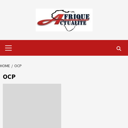
Skip
to
content
Primary
Menu
HOME
OCP
OCP