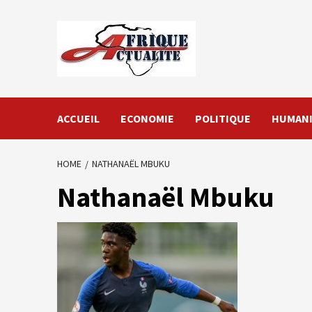
Skip
to
content
ACCUEIL
ECONOMIE
POLITIQUE
HUMANI
HOME
NATHANAËL MBUKU
Nathanaël Mbuku