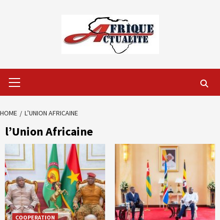
Skip
to
content
Primary
Menu
HOME
L’UNION AFRICAINE
l’Union Africaine
COOPERATION