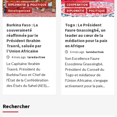
DIPLOMATIE
POLITIQUE
COOPERATION
Uncategorized
DIPLOMATIE
POLITIQUE
Burkina Faso : La
Togo : Le Président
souveraineté
Faure Gnassingbé, un
réaffirmée par le
leader au cœur de la
Président Ibrahim
médiation pour la paix
Traoré, saluée par
en Afrique
l’Union Africaine
6 mois ago
laredaction
4 mois ago
laredaction
Son Excellence Faure
Le Capitaine Ibrahim
Essozimna Gnassingbé,
Traoré, Président du
Président du Conseil du
Burkina Faso et Chef de
Togo et médiateur de
l'État de la Confédération
l’Union Africaine, s’engage
des États du Sahel (AES),...
activement pour la paix...
Rechercher