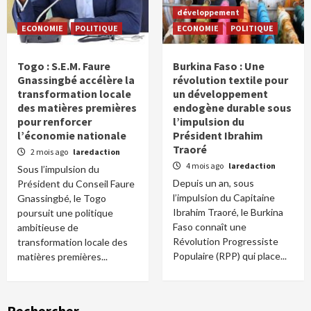
développement
ECONOMIE
POLITIQUE
ECONOMIE
POLITIQUE
Togo : S.E.M. Faure
Burkina Faso : Une
Gnassingbé accélère la
révolution textile pour
transformation locale
un développement
des matières premières
endogène durable sous
pour renforcer
l’impulsion du
l’économie nationale
Président Ibrahim
Traoré
2 mois ago
laredaction
4 mois ago
laredaction
Sous l’impulsion du
Depuis un an, sous
Président du Conseil Faure
l’impulsion du Capitaine
Gnassingbé, le Togo
Ibrahim Traoré, le Burkina
poursuit une politique
Faso connaît une
ambitieuse de
Révolution Progressiste
transformation locale des
Populaire (RPP) qui place...
matières premières...
Rechercher