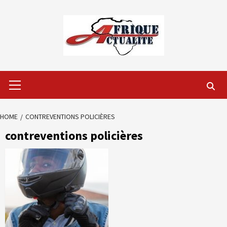
Skip
to
content
Primary
Menu
HOME
CONTREVENTIONS POLICIÈRES
contreventions policières