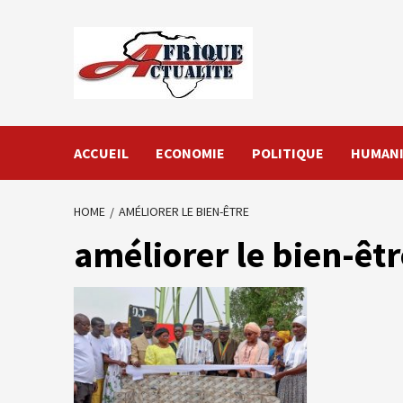
Skip
to
content
ACCUEIL
ECONOMIE
POLITIQUE
HUMANI
HOME
AMÉLIORER LE BIEN-ÊTRE
améliorer le bien-êtr