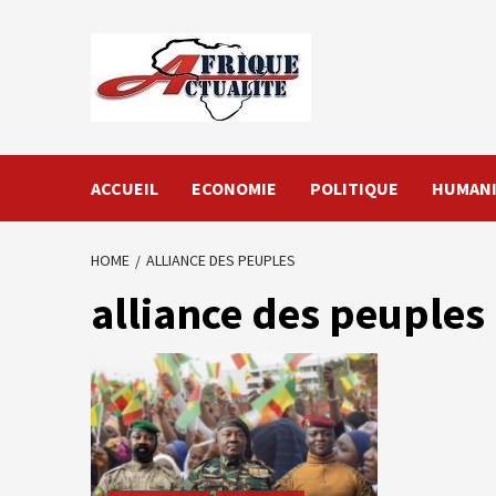
Skip
to
content
ACCUEIL
ECONOMIE
POLITIQUE
HUMANI
HOME
ALLIANCE DES PEUPLES
alliance des peuples