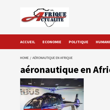
Skip
to
content
ACCUEIL
ECONOMIE
POLITIQUE
HUMANI
HOME
AÉRONAUTIQUE EN AFRIQUE
aéronautique en Afr